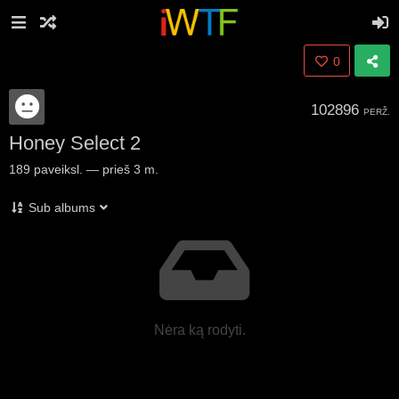
0
102896
PERŽ.
Honey Select 2
189
paveiksl.
—
prieš 3 m.
Sub albums
Nėra ką rodyti.