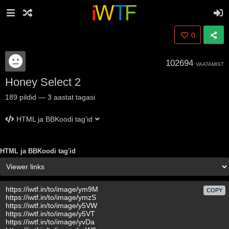
0
102694
VAATAMIST
Honey Select 2
189
pildid
—
3 aastat tagasi
HTML ja BBKoodi tag'id
HTML ja BBKoodi tag'id
COPY